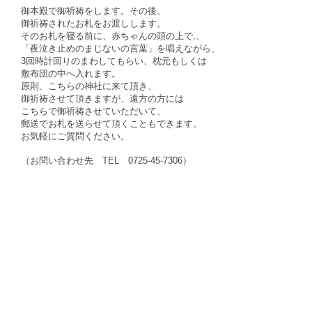
御本殿で御祈祷をします。その後、
御祈祷されたお札をお渡しします。
そのお札を寝る前に、赤ちゃんの頭の上で,、
「夜泣き止めのまじないの言葉」を唱えながら、
3回時計回りのまわしてもらい、枕元もしくは
敷布団の中へ入れます。
原則、こちらの神社に来て頂き、
御祈祷させて頂きますが、遠方の方には
こちらで御祈祷させていただいて、
郵送でお札を送らせて頂くこともできます。
お気軽にご質問ください。
（お問い合わせ先 TEL 0725-45-7306）