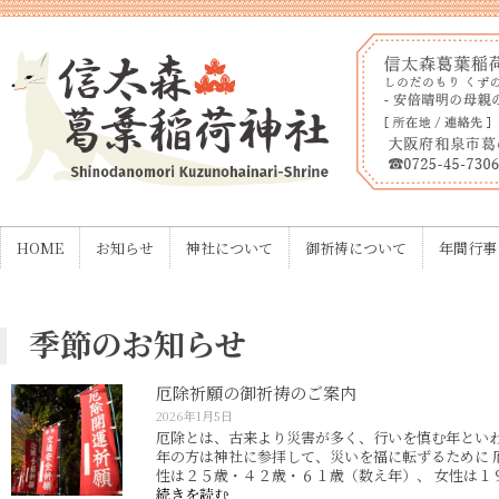
HOME
お知らせ
神社について
御祈祷について
年間行事
季節のお知らせ
厄除祈願の御祈祷のご案内
2026年1月5日
厄除とは、古来より災害が多く、行いを慎む年といわ
年の方は神社に参拝して、災いを福に転ずるために 
性は２５歳・４２歳・６１歳（数え年）、 女性は１９
続きを読む